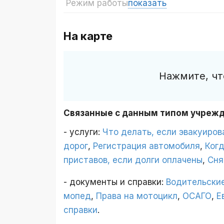
Режим работы
показать
На карте
Нажмите, чт
Связанные с данным типом учреж
- услуги:
Что делать, если эвакуиро
дорог
,
Регистрация автомобиля
,
Ког
приставов, если долги оплачены
,
Сня
- документы и справки:
Водительские
мопед
,
Права на мотоцикл
,
ОСАГО
,
Е
справки
.