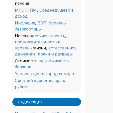
пенсия
МРОТ
,
ПМ
,
Среднедушевой
доход
Инфляция
,
ВВП
,
Уровень
безработицы
Население:
численность
,
продолжительность
и
уровень
жизни,
естественное
движение
,
браки и разводы
.
Стоимость
недвижимости
,
бензина
.
Уровень цен в городах мира
Средний курс доллара к
рублю
Индексация