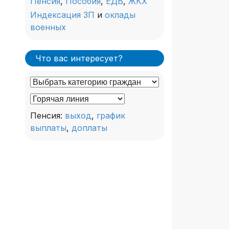
Пенсия
,
Пособия
,
ЕДВ
,
ЖКХ
Индексация ЗП
и
оклады
военных
Что вас интересует?
Пенсия:
выход
,
график
выплаты
,
доплаты