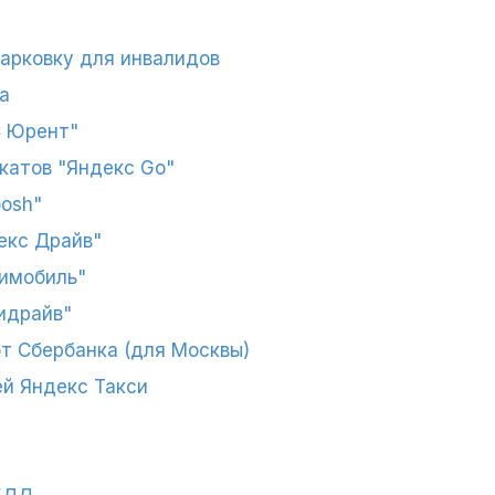
парковку для инвалидов
а
С Юрент"
катов "Яндекс Go"
osh"
екс Драйв"
имобиль"
идрайв"
т Сбербанка (для Москвы)
й Яндекс Такси