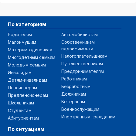
По категориям
Родителям
Автомобилистам
Малоимущим
Собственникам
недвижимости
Матерям-одиночкам
Налогоплательщикам
Многодетным семьям
Путешественникам
Молодым семьям
Предпринимателям
Инвалидам
Работникам
Детям-инвалидам
Безработным
Пенсионерам
Должникам
Предпенсионерам
Ветеранам
Школьникам
Военнослужащим
Студентам
Иностранным гражданам
Абитуриентам
По ситуациям