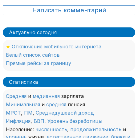
подробнее
Написать комментарий
05.08 11:17
Нижегородцы просят вернуть
разворот на трассе М-7 у поста ДПС
Актуально сегодня
Жители Зеленого города, а также деревень
Крутая, Черемисское и Фроловское Кстовского
★
Отключение мобильного интернета
района попросили властей
Белый список сайтов
и правоохранительные органы не закрывать
Прямые рейсы за границу
разворот у бывшего поста ДПС на трассе
«Нижний Новгород — Кстово».
подробнее
Статистика
Средняя
и
медианная
зарплата
Минимальная
и
средняя
пенсия
МРОТ
,
ПМ
,
Среднедушевой доход
Инфляция
,
ВВП
,
Уровень безработицы
Население:
численность
,
продолжительность
и
уровень
жизни,
естественное движение
,
браки и